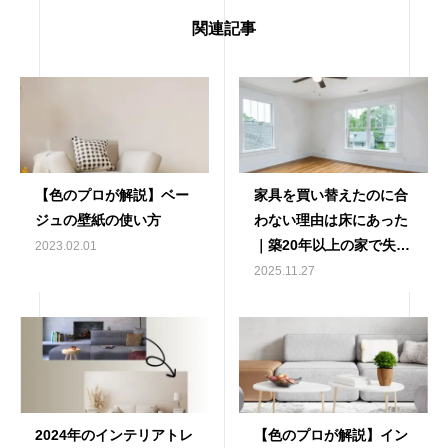
関連記事
【色のプロが解説】ベー
家具を買い替えたのに合
ジュの壁紙の使い方
わない理由は床にあった
｜築20年以上の家で失敗
2023.02.01
しない選び方
2025.11.27
2024年のインテリアトレ
【色のプロが解説】イン