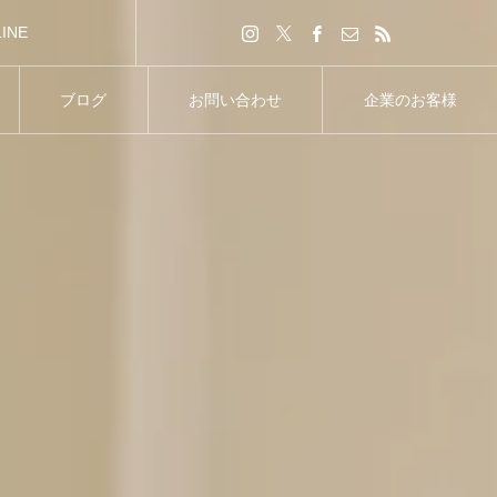
LINE
ブログ
お問い合わせ
企業のお客様