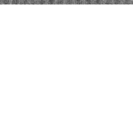
Spot-Consultation
家具の配置やインテリアの方向性でお悩みの方や、
DIYに興味があるけれど失敗したくない方にはスポット
相談をご用意。
新築・リフォーム中の「この選び方で合っている？」
「クロスや床材をどう絞ればいい？」
といった迷いを、短時間で整理して前に進めるための時
間相談です。