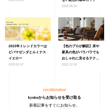
2025.06.23
2023年トレンドカラーは
【色のプロが解説】床や
ビバマゼンダとルミナス
家具の色がバラバラでも
イエロー
おしゃれに見せるテクニ
ック5選
2023.01.07
2022.12.19
cocoticouleur
kyokoからお知らせを受け取る
新着記事をすぐにお知らせ。