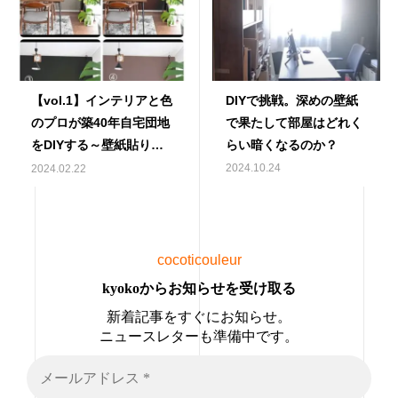
【vol.1】インテリアと色
DIYで挑戦。深めの壁紙
のプロが築40年自宅団地
で果たして部屋はどれく
をDIYする～壁紙貼り編
らい暗くなるのか？
～
2024.10.24
2024.02.22
cocoticouleur
kyokoからお知らせを受け取る
新着記事をすぐにお知らせ。
ニュースレターも準備中です。